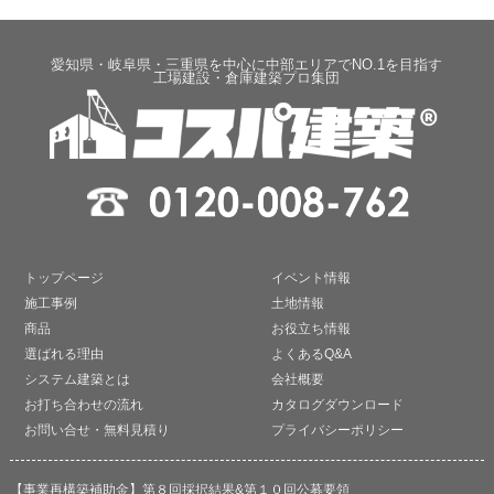
愛知県・岐阜県・三重県を中心に中部エリアでNO.1を目指す
工場建設・倉庫建築プロ集団
トップページ
イベント情報
施工事例
土地情報
商品
お役立ち情報
選ばれる理由
よくあるQ&A
システム建築とは
会社概要
お打ち合わせの流れ
カタログダウンロード
お問い合せ・無料見積り
プライバシーポリシー
【事業再構築補助金】第８回採択結果&第１０回公募要領