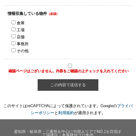
情報収集している物件
（必須）
倉庫
工場
店舗
事務所
その他
確認ページはございません。内容をご確認の上チェックを入れてください
このサイトはreCAPTCHAによって保護されています。Googleの
プライバ
シーポリシー
と
利用規約
が適用されます。
愛知県・岐阜県・三重県を中心に中部エリアでNO.1を目指す
工場建設・倉庫建築プロ集団